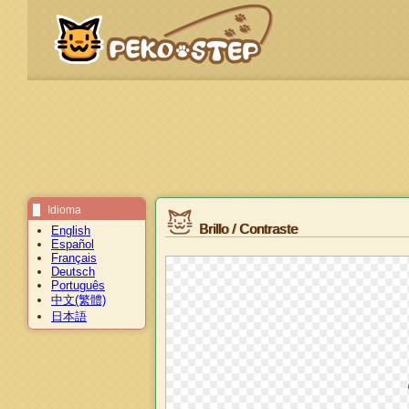
Idioma
Brillo / Contraste
English
Español
Français
Deutsch
Português
中文(繁體)
日本語